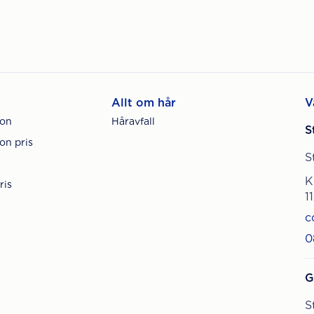
Allt om hår
V
ion
Håravfall
S
on pris
S
K
ris
1
c
0
G
S