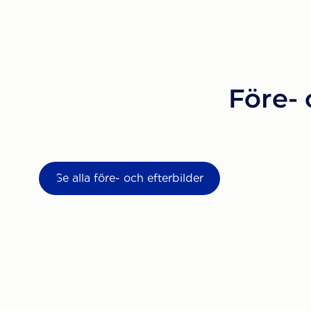
Före- 
Se alla före- och efterbilder