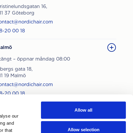
ristinelundsgatan 16,
11 37 Göteborg
ontact@nordichair.com
8-20 00 18
almö
tängt – öppnar måndag 08:00
sbergs gata 18,
11 19 Malmö
ontact@nordichair.com
8-20 00 18
Allow all
alyse our
ing and
Allow selection
r that