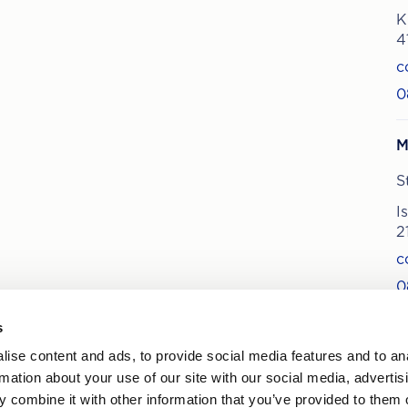
K
4
c
0
M
S
I
2
c
0
s
ise content and ads, to provide social media features and to an
rmation about your use of our site with our social media, advertis
 nytt om behandlingar och
 combine it with other information that you’ve provided to them o