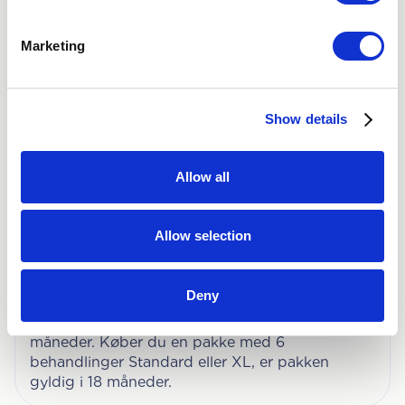
Marketing
Du skal være mindst 18 år gammel
Show details
for at udføre behandling
For at blive behandlet på Nordic Hair Clinic skal
du være mindst 18 år gammel.
Allow all
Allow selection
Pakkernes gyldighedsperiode
Deny
Køber du en pakke med 4 behandlinger
Standard eller XL, er pakken gyldig i 12
måneder. Køber du en pakke med 6
behandlinger Standard eller XL, er pakken
gyldig i 18 måneder.