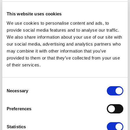
This website uses cookies
We use cookies to personalise content and ads, to
Glem ikke at gennemføre bookingen
provide social media features and to analyse our traffic.
For at få din aftale skal du i det sidste trin i
We also share information about your use of our site with
formularen klikke på knappen kaldet „Fuldfør
our social media, advertising and analytics partners who
booking“. Kontroller derefter, at du har
may combine it with other information that you’ve
modtaget en e-mail eller SMS-bekræftelse på
provided to them or that they’ve collected from your use
din reservation. Velkommen ind!
of their services.
Consent
Necessary
Selection
Aflysninger
For at annullere, følg linket i e-mailen med din
Preferences
reservationsbekræftelse eller ring ind til en af
vores klinikker. Afbestilling finder sted senest 24
timer før besøget.
Statistics