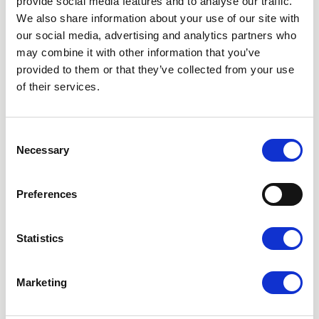
provide social media features and to analyse our traffic.
lukker din browser.
We also share information about your use of our site with
our social media, advertising and analytics partners who
Bemærk, at hvis du blokerer cookies, forhindrer du
funktionaliteten af vores hjemmeside, og at tingene
may combine it with other information that you’ve
derfor muligvis ikke fungerer.
provided to them or that they’ve collected from your use
of their services.
Webstedsadministrator
Nordic Hair Clinic-koncernens selskaber er fælles
Consent
ansvarlige for hjemmesiden og dens indhold.
Necessary
Selection
Kontaktoplysningerne uanset vores virksomhed
inden for koncernen er
integrity@info.nordichair.com
.
Preferences
Nordic Hair Clinic er registreret hos Bolagsverket
under navnet Hårbehandling Kliniken Sverige AB
Statistics
med registreringsnummer 556990-6554 og har
hovedkontor på Kungsholmsgatan 10, 112 27
Stockholm. Nordic Hair Clinic Group består af
Marketing
datterselskabet NHC Göteborg AB med
registreringsnummer 559057-8265.