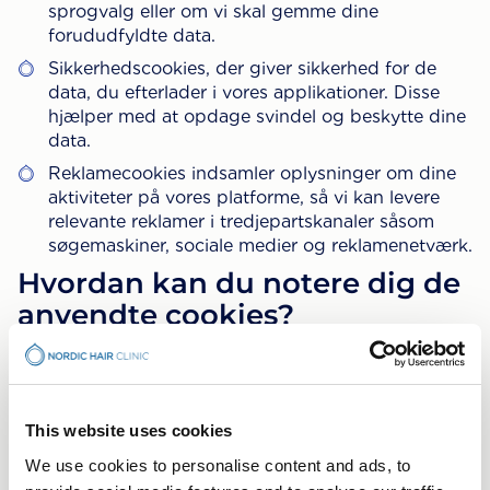
sprogvalg eller om vi skal gemme dine
forududfyldte data.
Sikkerhedscookies, der giver sikkerhed for de
data, du efterlader i vores applikationer. Disse
hjælper med at opdage svindel og beskytte dine
data.
Reklamecookies indsamler oplysninger om dine
aktiviteter på vores platforme, så vi kan levere
relevante reklamer i tredjepartskanaler såsom
søgemaskiner, sociale medier og reklamenetværk.
Hvordan kan du notere dig de
anvendte cookies?
Den browser, du bruger, giver dig mulighed for at
ændre indstillingerne for brugen af cookies på
websteder. I dine indstillinger kan du lære mere om,
hvordan du kan justere disse indstillinger. Du kan
This website uses cookies
vælge at blokere alle cookies eller kun acceptere
We use cookies to personalise content and ads, to
førsteparts cookies og også vælge at slette, når du