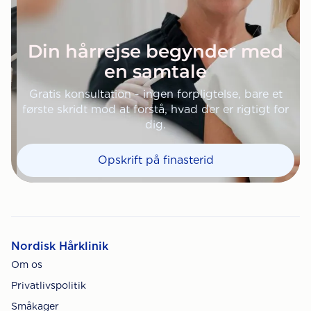
Din hårrejse begynder med
en samtale
Gratis konsultation - ingen forpligtelse, bare et
første skridt mod at forstå, hvad der er rigtigt for
dig.
Opskrift på finasterid
Nordisk Hårklinik
Om os
Privatlivspolitik
Småkager