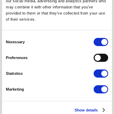
our social media, advertising and analytics partners who
en samtale
Malmø
may combine it with other information that you’ve
Gratis konsultation - ingen forpligtelse, bare et
provided to them or that they’ve collected from your use
første skridt mod at forstå, hvad der er rigtigt for
Videokonsultation
of their services.
dig.
Opskrift på finasterid
Consent
Necessary
Selection
Preferences
Nordisk Hårklinik
Statistics
Om os
Privatlivspolitik
Småkager
Marketing
Tilgængelighedserklæring
Show details
Behandlinger