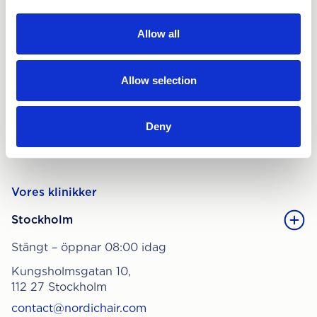
Hårtransplantation
Allow all
Hårtransplantationspris
Hårbehandling
Allow selection
Pris for hårbehandling
Alt om hår
Deny
Hårtab
Vores klinikker
Stockholm
Stängt – öppnar 08:00 idag
Kungsholmsgatan 10,
112 27 Stockholm
contact@nordichair.com