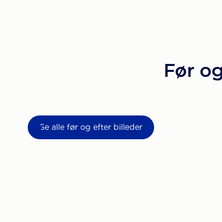
Før og
Se alle før og efter billeder