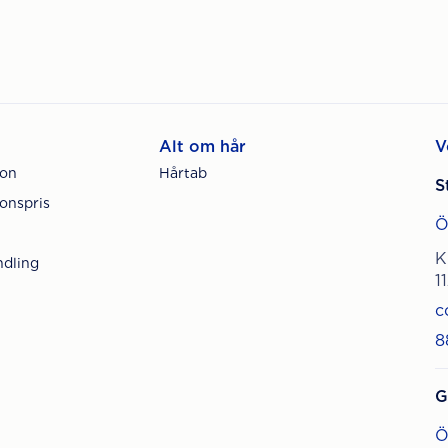
Alt om hår
V
ion
Hårtab
S
onspris
Ö
K
ndling
1
c
8
G
Ö