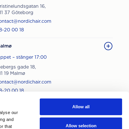
ristinelundsgatan 16,
11 37 Göteborg
ontact@nordichair.com
8-20 00 18
almø
ppet – stänger 17:00
cebergs gade 18,
11 19 Malmø
ontact@nordichair.com
8-20 00 18
Allow all
alyse our
ing and
Allow selection
r that