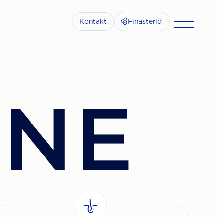
Kontakt
Finasterid
INE
G