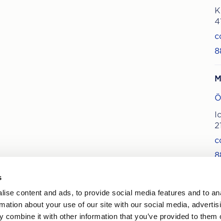
K
4
c
8
M
Ö
I
2
c
8
s
ise content and ads, to provide social media features and to an
rmation about your use of our site with our social media, advertis
te nyheder om behandlinger og
 combine it with other information that you’ve provided to them o